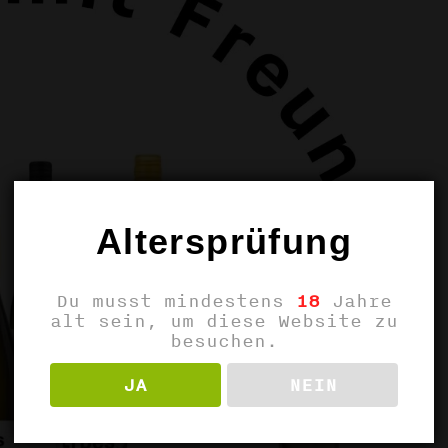
Altersprüfung
Du musst mindestens
18
Jahre
alt sein, um diese Website zu
besuchen.
JA
NEIN