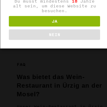
Du musst mindestens
18
Jahre
ist nehmen wir Reservierungen
alt sein, um diese Website zu
besuchen.
gerne unter folgender Nummer
entgegen:
JA
Kontakt 06532-2285
NEIN
Wir freuen uns auf Sie!
FAQ
Was bietet das Wein-
Restaurant in Ürzig an der
Mosel?
Unser Wein-Restaurant in Ürzig