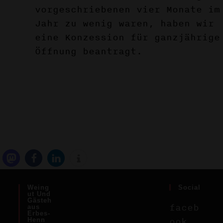
vorgeschriebenen vier Monate im
Jahr zu wenig waren, haben wir
eine Konzession für ganzjährige
Öffnung beantragt.
Weing
Social
Ut Und
Gästeh
faceb
Aus
Erbes-
ook
Henn