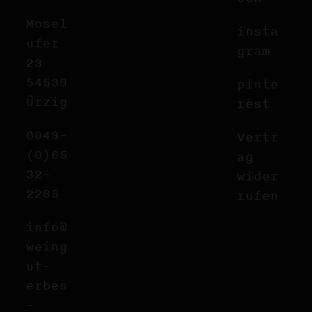
Mosel
insta
ufer
gram
23
54539
pinte
Ürzig
rest
0049-
Vertr
(0)65
ag
32-
wider
2285
rufen
info@
weing
ut-
erbes
-