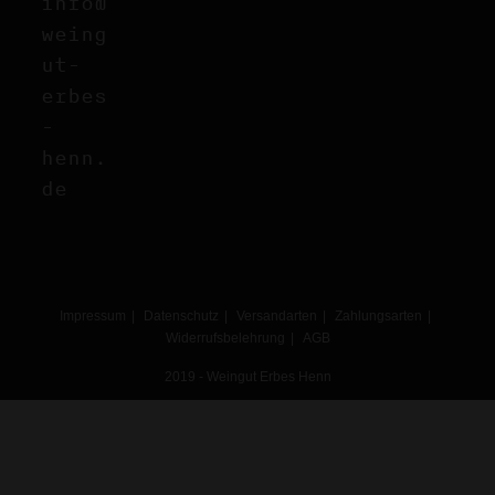
info@
weing
ut-
erbes
-
henn.
de
Impressum
Datenschutz
Versandarten
Zahlungsarten
Widerrufsbelehrung
AGB
2019 - Weingut Erbes Henn