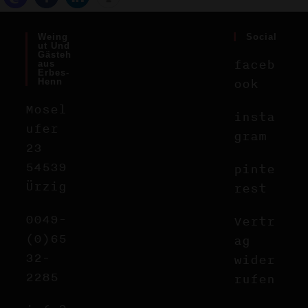
Weing
Social
Ut Und
Gästeh
faceb
Aus
Erbes-
ook
Henn
Mosel
insta
ufer
gram
23
54539
pinte
Ürzig
rest
0049-
Vertr
(0)65
ag
32-
wider
2285
rufen