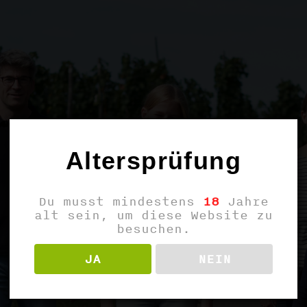
Altersprüfung
Du musst mindestens
18
Jahre
alt sein, um diese Website zu
besuchen.
JA
NEIN