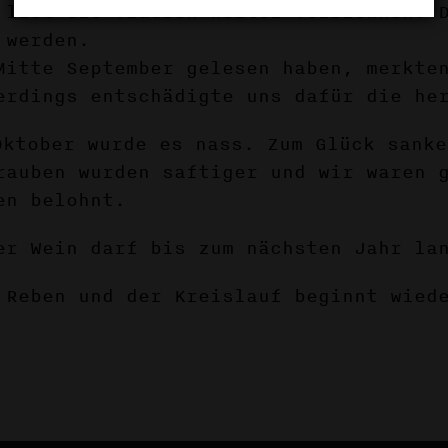
 ließ die Trauben weiter verbrennen. 
 werden.
Mitte September gelesen haben, merkte
erdings entschädigte uns dafür die he
Oktober wurde es nass. Zum Glück sanke
rauben wurden saftiger und wir waren 
en belohnt.
er Wein darf bis zum nächsten Jahr la
 Reben und der Kreislauf beginnt wied