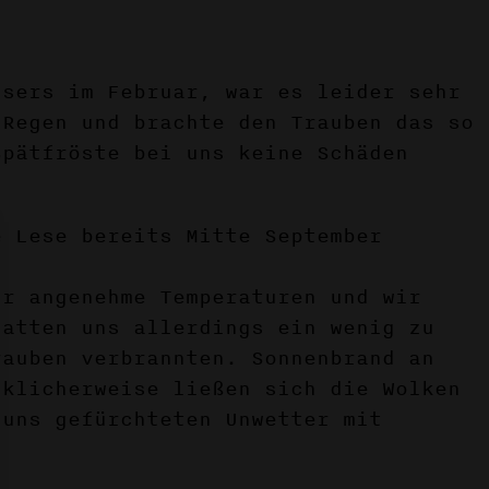
ssers im Februar, war es leider sehr
 Regen und brachte den Trauben das so
Spätfröste bei uns keine Schäden
e Lese bereits Mitte September
.
hr angenehme Temperaturen und wir
hatten uns allerdings ein wenig zu
rauben verbrannten. Sonnenbrand an
cklicherweise ließen sich die Wolken
 uns gefürchteten Unwetter mit