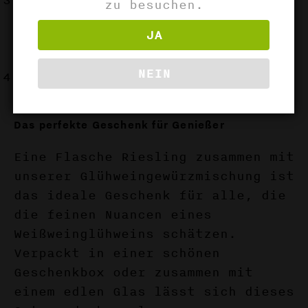
Nach Geschmack mit Zucker
zu besuchen.
nachsüßen und anschließend durch
JA
ein Sieb gießen, um die Gewürze
zu entfernen.
NEIN
Den fertigen Glühwein in Gläser
füllen und warm genießen.
Das perfekte Geschenk für Genießer
Eine Flasche Riesling zusammen mit
unserer Glühweingewürzmischung ist
das ideale Geschenk für alle, die
die feinen Nuancen eines
Weißweinglühweins schätzen.
Verpackt in einer schönen
Geschenkbox oder zusammen mit
einem edlen Glas lässt sich dieses