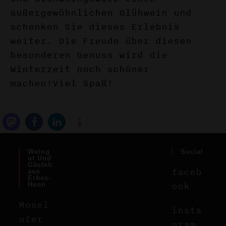
außergewöhnlichen Glühwein und
schenken Sie dieses Erlebnis
weiter. Die Freude über diesen
besonderen Genuss wird die
Winterzeit noch schöner
machen!
V
iel Spaß!
Weing
Social
Ut Und
Gästeh
faceb
Aus
Erbes-
ook
Henn
Mosel
insta
ufer
gram