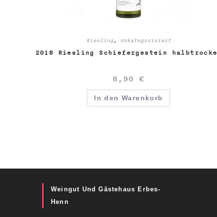
Riesling
,
Unkategorisiert
2018 Riesling Schiefergestein halbtrock
8,90
€
In den Warenkorb
Weingut Und Gästehaus Erbes-
Henn