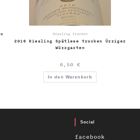
en
Riesling trocken
2016 Riesling Spätlese trocken Ürziger
Würzgarten
6,50
€
In den Warenkorb
Social
facebook