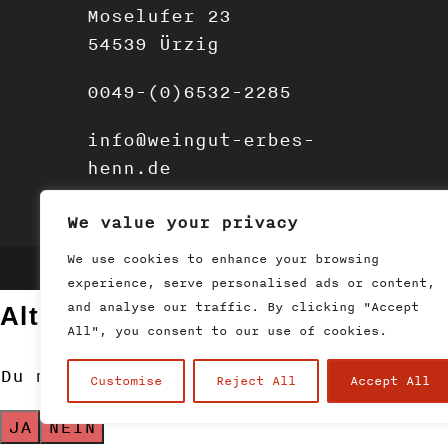
Moselufer 23
54539 Ürzig
0049-(0)6532-2285
info@weingut-erbes-
henn.de
We value your privacy
We use cookies to enhance your browsing
2019 - Weingut Erbes Henn
experience, serve personalised ads or content,
and analyse our traffic. By clicking "Accept
Altersprüfung
All", you consent to our use of cookies.
Du musst mindestens
18
Jahre alt sein,
Customise
Reject All
Accept All
JA
NEIN