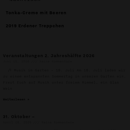
Tonka-Creme mit Beeren
2019 Erdener Treppchen
Veranstaltungen 2. Jahreshälfte 2026
Juni 15, 2026
Keine Kommentare
🎶 Musik im Garten – 18. Juli Am 18. Juli laden wir
zu einem entspannten Sommertag in unseren Garten ein.
Freut Euch auf Musik unter freiem Himmel, ein Glas
Wein
Weiterlesen »
31. Oktober –
April 28, 2026
Keine Kommentare