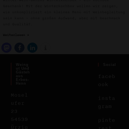
Winter-Wein-Genuss Winterkochbox – ein Kochbox
Geschenk! Mit der Winterkochbox wollen wir zeigen,
wie unkompliziert ein kleines Menü mit Weinbegleitung
sein kann – ohne großen Aufwand, aber mit Geschmack
und Qualität.
Weiterlesen »
Weing
Social
Ut Und
Gästeh
faceb
Aus
Erbes-
ook
Henn
Mosel
insta
ufer
gram
23
54539
pinte
Ürzig
rest