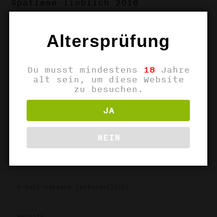
Spätlese lieblich 2016
Altersprüfung
Schreibe einen Kommentar
Du musst mindestens
18
Jahre
alt sein, um diese Website
zu besuchen.
JA
NEIN