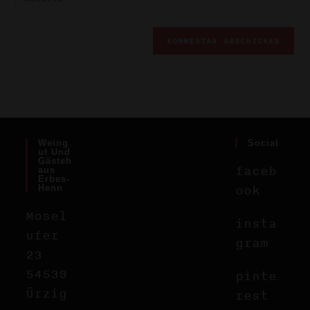
Weing
Social
Ut Und
Gästeh
faceb
Aus
Erbes-
ook
Henn
Mosel
insta
ufer
gram
23
54539
pinte
Ürzig
rest