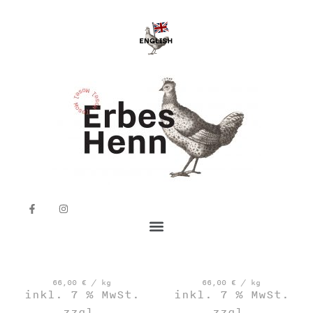
66,00
€
/
kg
66,00
€
/
kg
inkl. 7 % MwSt.
inkl. 7 % MwSt.
zzgl.
zzgl.