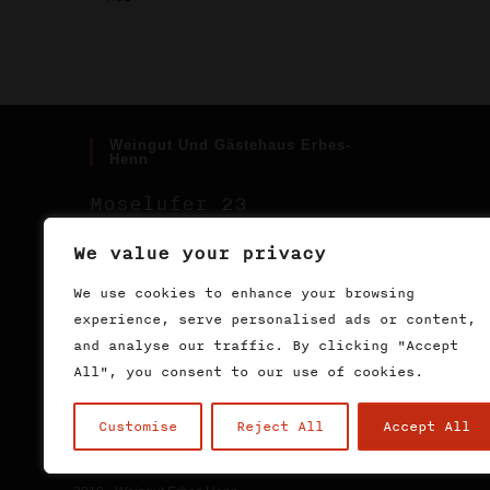
Weingut Und Gästehaus Erbes-
Henn
Moselufer 23
54539 Ürzig
We value your privacy
0049-(0)6532-2285
We use cookies to enhance your browsing
experience, serve personalised ads or content,
info@weingut-erbes-
and analyse our traffic. By clicking "Accept
henn.de
All", you consent to our use of cookies.
Customise
Reject All
Accept All