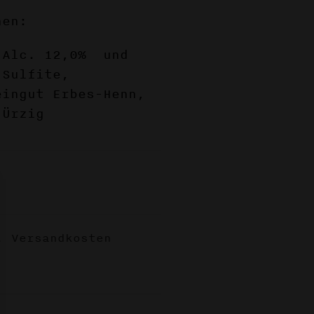
nen:
 Alc. 12,0% und
 Sulfite,
eingut Erbes-Henn,
 Ürzig
l.
Versandkosten