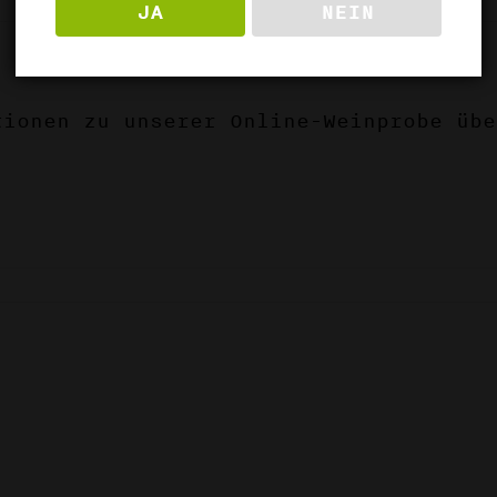
JA
NEIN
ionen zu unserer Online-Weinprobe übe