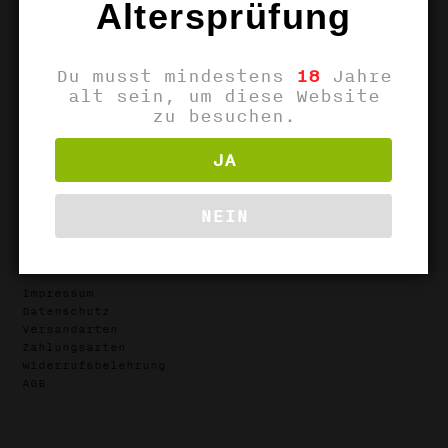
Altersprüfung
Du musst mindestens
18
Jahre
alt sein, um diese Website
zu besuchen.
Unsere Weine
JA
Allgemein
NEIN
Info
Impressum
Datenschutz
Versandarten
Zahlungsarten
Widerrufsbelehrung
AGB