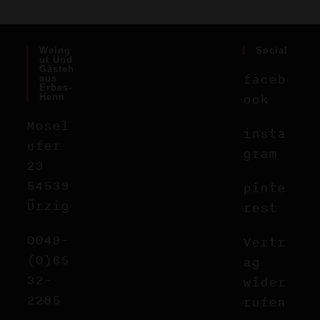
Weing
Social
Ut Und
Gästeh
faceb
Aus
Erbes-
ook
Henn
Mosel
insta
ufer
gram
23
54539
pinte
Ürzig
rest
0049-
Vertr
(0)65
ag
32-
wider
2285
rufen