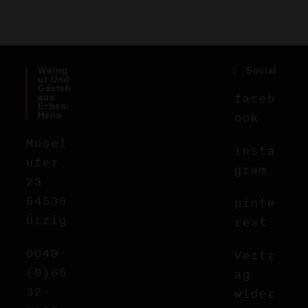
Weing
Social
Ut Und
Gästeh
faceb
Aus
Erbes-
ook
Henn
Mosel
insta
ufer
gram
23
54539
pinte
Ürzig
rest
0049-
Vertr
(0)65
ag
32-
wider