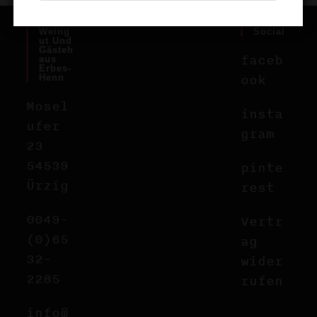
Weing
Social
Ut Und
Gästeh
faceb
Aus
Erbes-
ook
Henn
Mosel
insta
ufer
gram
23
54539
pinte
Ürzig
rest
0049-
Vertr
(0)65
ag
32-
wider
2285
rufen
info@