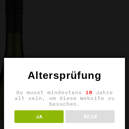
Altersprüfung
Du musst mindestens
18
Jahre
alt sein, um diese Website zu
besuchen.
JA
NEIN