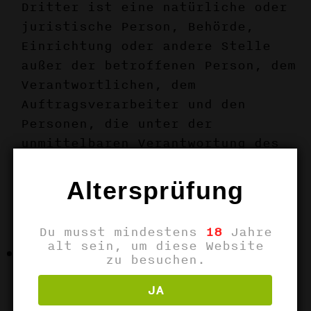
Dritter ist eine natürliche oder
juristische Person, Behörde,
Einrichtung oder andere Stelle
außer der betroffenen Person, dem
Verantwortlichen, dem
Auftragsverarbeiter und den
Personen, die unter der
unmittelbaren Verantwortung des
Verantwortlichen oder des
Auftragsverarbeiters befugt sind,
Altersprüfung
die personenbezogenen Daten zu
verarbeiten.
Du musst mindestens
18
Jahre
alt sein, um diese Website
k) Einwilligung
zu besuchen.
Einwilligung ist jede von der
JA
betroffenen Person freiwillig für