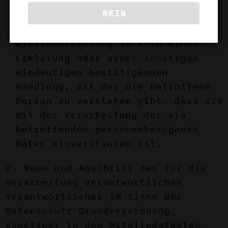
den bestimmten Fall in
NEIN
informierter Weise und
unmissverständlich abgegebene
Willensbekundung in Form einer
Erklärung oder einer sonstigen
eindeutigen bestätigenden
Handlung, mit der die betroffene
Person zu verstehen gibt, dass sie
mit der Verarbeitung der sie
betreffenden personenbezogenen
Daten einverstanden ist.
2. Name und Anschrift des für die
Verarbeitung Verantwortlichen
Verantwortlicher im Sinne der
Datenschutz-Grundverordnung,
sonstiger in den Mitgliedstaaten