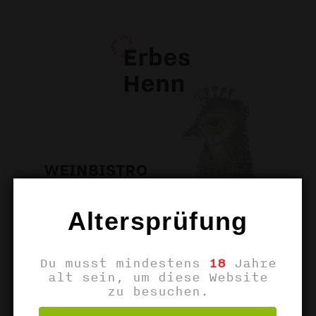
Altersprüfung
Du musst mindestens
18
Jahre
alt sein, um diese Website
zu besuchen.