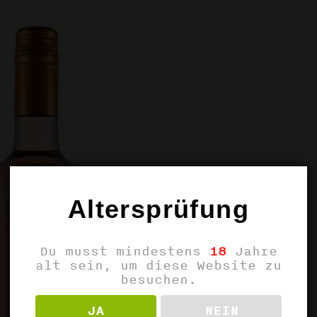
Altersprüfung
Du musst mindestens
18
Jahre
alt sein, um diese Website zu
besuchen.
JA
NEIN