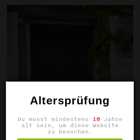
Altersprüfung
Du musst mindestens
18
Jahre
alt sein, um diese Website
zu besuchen.