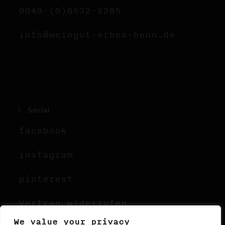
0049-(0)6532-2285
info@weingut-erbes-henn.de
Social
facebook
instagram
pinterest
Vertrag widerrufen
We value your privacy