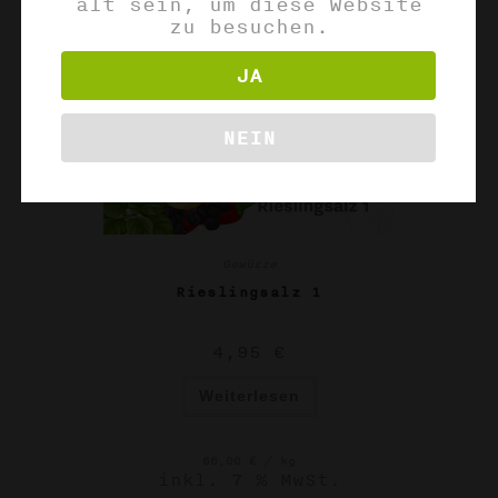
alt sein, um diese Website
zu besuchen.
JA
NEIN
Gewürze
Rieslingsalz 1
4,95
€
Weiterlesen
66,00
€
/
kg
inkl. 7 % MwSt.